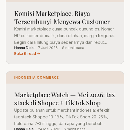
Komisi Marketplace: Biaya
Tersembunyi Menyewa Customer
Komisi marketplace cuma puncak gunung es. Nomor
HP customer di-mask, dana ditahan, margin tergerus.
Begini cara hitung biaya sebenarnya dan rebut
Hanna Dela
7 Juni 2026
8 menit baca
kembali relasinya.
Buka thread →
INDONESIA COMMERCE
Marketplace Watch — Mei 2026: tax
stack di Shopee + TikTok Shop
Update bulanan untuk merchant Indonesia: efektif
tax stack Shopee 10–18%, TikTok Shop 20–25%,
hold dana 2–3 minggu, dan apa yang berubah
Hanna Dela
24 Mei 2026
6 menit baca