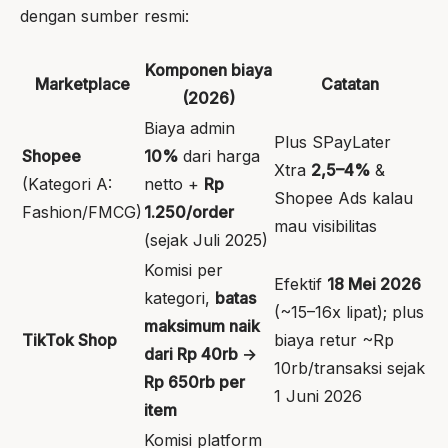
dengan sumber resmi:
Komponen biaya
Marketplace
Catatan
(2026)
Biaya admin
Plus SPayLater
Shopee
10%
dari harga
Xtra
2,5–4%
&
(Kategori A:
netto +
Rp
Shopee Ads kalau
Fashion/FMCG)
1.250/order
mau visibilitas
(sejak Juli 2025)
Komisi per
Efektif
18 Mei 2026
kategori,
batas
(~15–16x lipat); plus
maksimum naik
TikTok Shop
biaya retur ~Rp
dari Rp 40rb →
10rb/transaksi sejak
Rp 650rb per
1 Juni 2026
item
Komisi platform