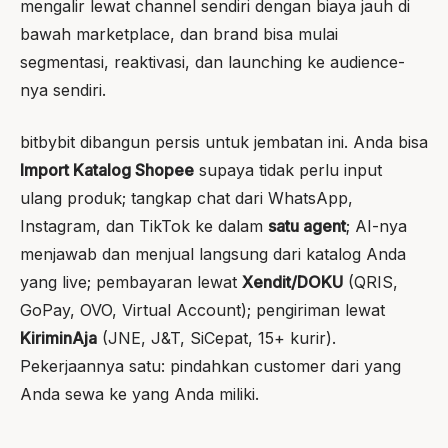
mengalir lewat channel sendiri dengan biaya jauh di
bawah marketplace, dan brand bisa mulai
segmentasi, reaktivasi, dan launching ke audience-
nya sendiri.
bitbybit dibangun persis untuk jembatan ini. Anda bisa
Import Katalog Shopee
supaya tidak perlu input
ulang produk; tangkap chat dari WhatsApp,
Instagram, dan TikTok ke dalam
satu agent
; AI-nya
menjawab dan menjual langsung dari katalog Anda
yang live; pembayaran lewat
Xendit/DOKU
(QRIS,
GoPay, OVO, Virtual Account); pengiriman lewat
KiriminAja
(JNE, J&T, SiCepat, 15+ kurir).
Pekerjaannya satu: pindahkan customer dari yang
Anda sewa ke yang Anda miliki.